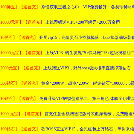
:100神玉】【送首充】
杀怪获取王者之心币，VIP免费畅升；各类珍稀材
:10000元宝】【送首充】
上线即赠送VIP5+200万绑元+2000万金币
:10灵石】【送首充】
开局vip15；充值灵石小怪就掉落；boss掉落满级
:10000元宝】【送首充】
上线VIP3+转生灵魄*5+快马鞭*15+超级祝福油*1
:2000元宝】【送首充】
上线赠送VIP3，野外boss极大概率直接掉落钻石
:500钻石】【送首充】
黄金*2000W，战魂*200W，绑定钻石*100000，6
:10钻石】【送首充】
免费升级VIP解锁创建第二、第三角色,体验全职业
:1000 元宝】【送首充】
首充任意金额赠送绝版时装血海蔷薇，免费赠送V
:100钻石】【送首充】
砍BOSS直送VIP15，全民红包上万钻石，等你来领