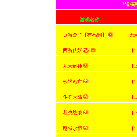
『送福
游戏名称
页游盒子【有福利】
天
西游伏妖记2
【1
九天封神
【1
极限逃亡
【1
斗罗大陆
【1
裁决战歌
【1
魔域永恒
【1