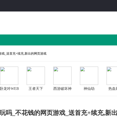
游戏_送首充+续充,新出的网页游戏
卧龙吟WEB
王者天下
西游破坏神
神仙劫
热血
玩吗_不花钱的网页游戏_送首充+续充,新