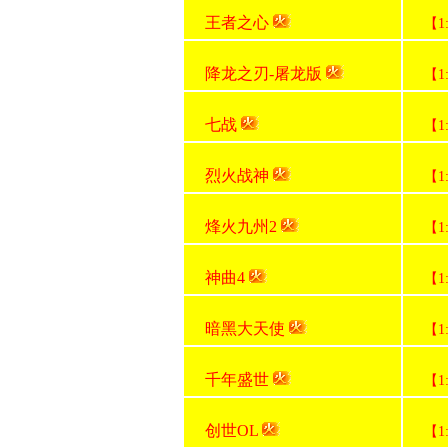
王者之心
【1
降龙之刃-屠龙版
【1
七战
【1
烈火战神
【1
烽火九州2
【1
神曲4
【1
暗黑大天使
【1
千年盛世
【1
创世OL
【1