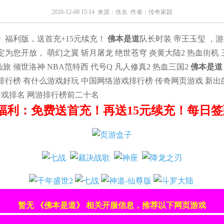
2020-12-08 15:14 来源：
佚名
作者：
传奇家园
》福利版，送首充+15元续充！
佛本是道
队长时装 帝王玉玺 ，
您开放， 萌幻之翼 斩月屠龙 绝世苍穹 炎黄大陆2 热血街机 
仙旅 倾世洛神 NBA范特西 代号Q 凡人修真2 热血三国2
佛本是道
排行榜 有什么游戏好玩 中国网络游戏排行榜 传奇网页游戏 新出的
游戏排名 网游排行榜前二十名
福利：免费送首充！再送15元续充！每日签到
暂无 《佛本是道》 相关开服信息，推荐以下网页游戏