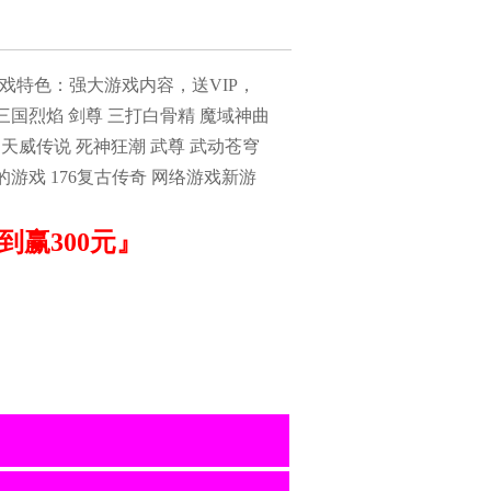
游戏特色：强大游戏内容，送VIP，
三国烈焰 剑尊 三打白骨精 魔域神曲
天威传说 死神狂潮 武尊 武动苍穹
游戏 176复古传奇 网络游戏新游
赢300元』