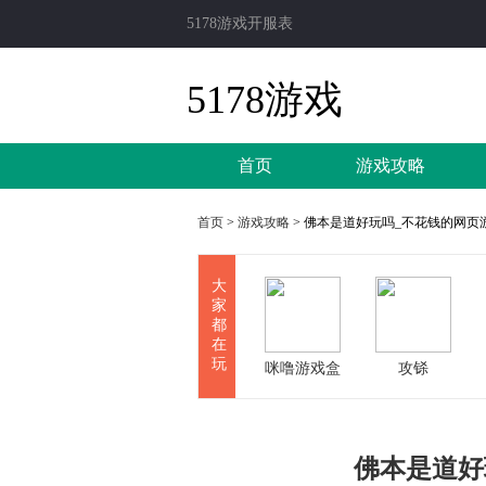
5178游戏开服表
5178游戏
首页
游戏攻略
首页
>
游戏攻略
> 佛本是道好玩吗_不花钱的网页
大
家
都
在
玩
咪噜游戏盒
攻铩
子
佛本是道好