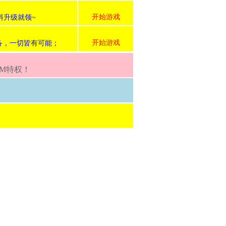
开始游戏
料升级就领~
开始游戏
装备，一切皆有可能；
GM特权！