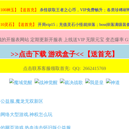
:100神玉】【送首充】
杀怪获取王者之心币，VIP免费畅升；各类珍稀材
:10灵石】【送首充】
开局vip15；充值灵石小怪就掉落；boss掉落满级
的开服表网站 定期更新开服表 上线送VIP 无限元宝 变态爆率 
>>点击下载 游戏盒子<<【送首充】
点击联系客服领取首充: QQ: 2662415769
游公益服,魔龙无双新区
的网络大型游戏,神权怎么玩
少的网页游戏,热血连击怀旧版公益服